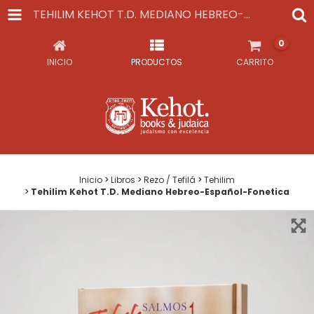
TEHILIM KEHOT T.D. MEDIANO HEBREO-ESPAÑOL-FONETICA
0
INICIO
PRODUCTOS
CARRITO
Inicio
>
Libros
>
Rezo / Tefilá
>
Tehilim
>
Tehilim Kehot T.D. Mediano Hebreo-Español-Fonetica