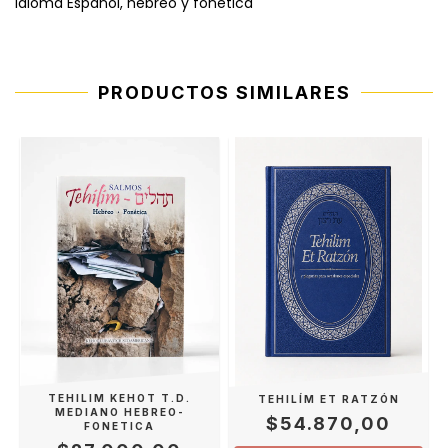
Idioma
Español, hebreo y fonética
PRODUCTOS SIMILARES
TEHILIM KEHOT T.D.
TEHILÍM ET RATZÓN
Í
MEDIANO HEBREO-
$54.870,00
FONETICA