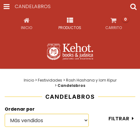
CANDELABROS
0
INICIO
PRODUCTOS
CARRITO
Inicio
>
Festividades
>
Rosh Hashana y Iom Kipur
>
Candelabros
CANDELABROS
Ordenar por
FILTRAR