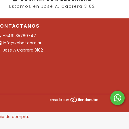
Estamos en José A. Cabrera 3102
ONTACTANOS
+5491135780747
Info@kehot.com.ar
Jose A Cabrera 3102
ncia de compra.