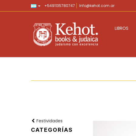
+5491135780747
Info@kehot.com.ar
LIBROS
Festividades
CATEGORÍAS