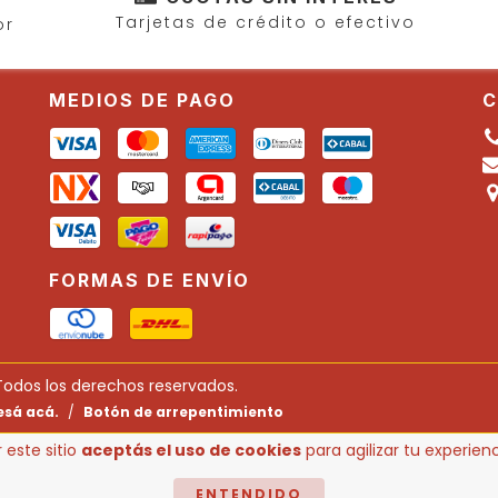
Tarjetas de crédito o efectivo
or
MEDIOS DE PAGO
C
FORMAS DE ENVÍO
Todos los derechos reservados.
esá acá.
/
Botón de arrepentimiento
 este sitio
aceptás el uso de cookies
para agilizar tu experie
ENTENDIDO