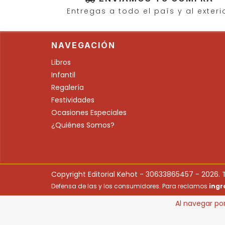
Entregas a todo el país y al exteri
NAVEGACIÓN
Libros
Infantil
Regalería
Festividades
Ocasiones Especiales
¿Quiénes Somos?
Copyright Editorial Kehot - 30633865457 - 2026. 
Defensa de las y los consumidores. Para reclamos
ingr
Al navegar por