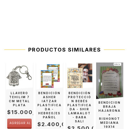
PRODUCTOS SIMILARES
N
LLAVERO
BENDICIÓN
BENDICIÓN
TEHILIM 7
ASHER
PROTECCIÓ
CM METAL
IATZAR
N BEBÉS
BENDICION
0,00
PLATA
PLASTIFICA
PLASTIFICA
BRAJA
DA -
DA - SHIR
HAJARONA
$15.000,00
HEBREO/ES
LAMAALOT
+
PAÑOL
- BABA
RISHONOT
SALI
MEDIANA
$2.400,00
19X14
$2.500,00