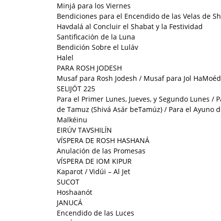
Minjá para los Viernes
Bendiciones para el Encendido de las Velas de S
Havdalá al Concluir el Shabat y la Festividad
Santificación de la Luna
Bendición Sobre el Luláv
Halel
PARA ROSH JODESH
Musaf para Rosh Jodesh / Musaf para Jol HaMoéd 
SELIJÓT 225
Para el Primer Lunes, Jueves, y Segundo Lunes / Pa
de Tamuz (Shivá Asár beTamúz) / Para el Ayuno de
Malkéinu
EIRÚV TAVSHILÍN
VÍSPERA DE ROSH HASHANÁ
Anulación de las Promesas
VÍSPERA DE IOM KIPUR
Kaparot / Vidúi – Al Jet
SUCOT
Hoshaanót
JANUCÁ
Encendido de las Luces