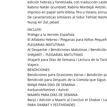
edición hebrea y fonetizada, con traducción caste
Rabino Natán Grunblatt, Rabino Mordejái Avtzon, 
Impreso en papel semi-biblia, fino y liviano, enc
De características similares al Sidur Tehilat Hashe
Nusaj Arí Zal, Jabad.
INCLUYE:
Prólogo a la Versión Española
El Alfabeto Hebreo / Plegarias para Niños Peque
PLEGARIAS MATUTINAS
Al Despertar / Bendiciones Matutinas / Bendición d
SHAJARÍT – PLEGARIAS MATUTINAS
Shajarít para Días de Semana / Lectura de la Torá
Viajero
BENDICIONES
Bendiciones para Ocasiones Varias / Bendición pa
Bendición para Después de la Comida que Sigue 
MINJÁ PARA DÍAS DE SEMANA
Korbanot/Ketóret / Ashréi
MAARÍV PARA DÍAS DE SEMANA
Barjú / Adición a Maarív al Concluir el Shabat / 
PARA SHABAT Y FESTIVIDADES