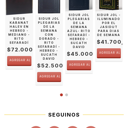
SIDUR JOL
SIDUR JOL -
SIDUR
SIDUR JOL
PLEGARIAS
ILUMINADO
KABANAT
PLEGARIAS
DE LA
POR EL
HALEV EN
DE LA
SEMANA
JASIDUT
HEBREO -
SEMANA
AZUL- RITO
PARA DIAS
O
MEDIANO -
CON
SEFARADÍ -
DE SEMANA
0,00
RITO
DORADO -
HEBREO -
$41.700,
SEFARADÍ
RITO
SUCATH
SEFARADÍ -
DAVID
$72.000,00
HEBREO -
$45.000,00
SUCATH
DAVID
$52.500,00
SEGUINOS