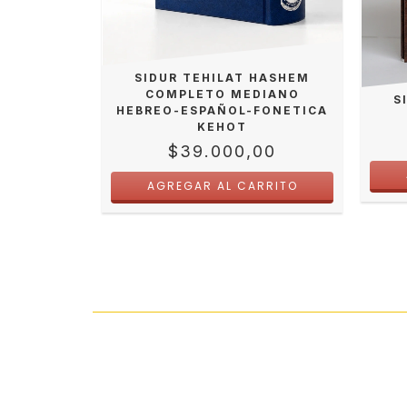
SHEM JOL
SIDUR TEHILAT HASHEM
IAS DE LA
COMPLETO MEDIANO
S
HEBREO-ESPAÑOL-FONETICA
KEHOT
00
$39.000,00