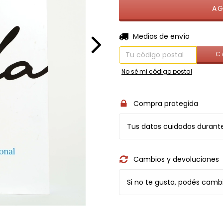
Entregas para el CP:
Medios de envío
C
No sé mi código postal
Compra protegida
Tus datos cuidados durant
Cambios y devoluciones
Si no te gusta, podés cambi