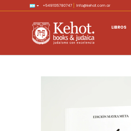
+5491135780747
Info@kehot.com.ar
LIBROS