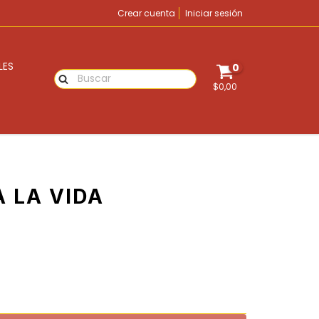
Crear cuenta
Iniciar sesión
LES
0
$0,00
 LA VIDA