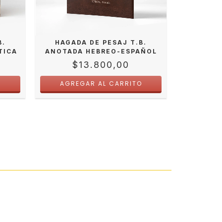
B.
HAGADA DE PESAJ T.B.
SIDUR
TICA
ANOTADA HEBREO-ESPAÑOL
COMPL
INSTRUC
$13.800,00
$