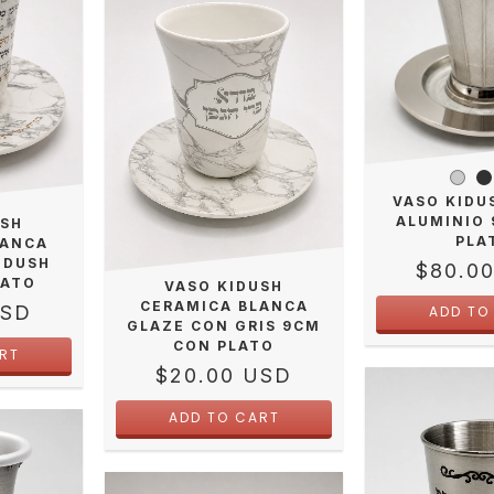
VASO KIDU
ALUMINIO
USH
PLA
LANCA
IDUSH
$80.0
LATO
VASO KIDUSH
CERAMICA BLANCA
USD
ADD TO
GLAZE CON GRIS 9CM
CON PLATO
$20.00 USD