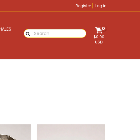
Register
Log in
0
IALES
$0.00
USD