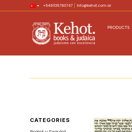
+5491135780747
Info@kehot.com.ar
PRODUCTS
CATEGORIES
Brajot y Segulot