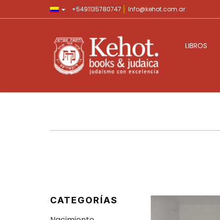
+5491135780747
Info@kehot.com.ar
LIBROS
CATEGORÍAS
Nacimiento